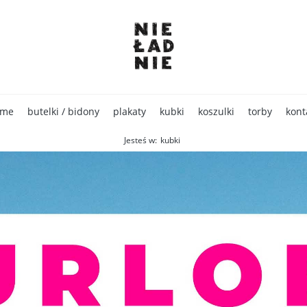
ome
butelki / bidony
plakaty
kubki
koszulki
torby
kont
Jesteś w:
kubki