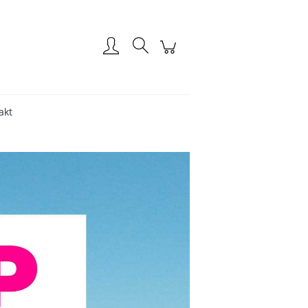
Zarejestruj się
Zaloguj się
akt