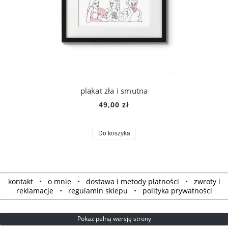
plakat zła i smutna
49,00 zł
Do koszyka
kontakt
•
o mnie
•
dostawa i metody płatności
•
zwroty i
reklamacje
•
regulamin sklepu
•
polityka prywatności
Pokaż pełną wersję strony