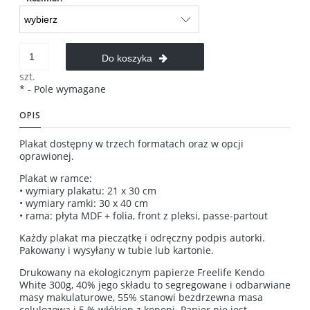
Do koszyka
szt.
*
- Pole wymagane
OPIS
Plakat dostępny w trzech formatach oraz w opcji
oprawionej.
Plakat w ramce:
• wymiary plakatu: 21 x 30 cm
• wymiary ramki: 30 x 40 cm
• rama: płyta MDF + folia, front z pleksi, passe-partout
Każdy plakat ma pieczątkę i odręczny podpis autorki.
Pakowany i wysyłany w tubie lub kartonie.
Drukowany na ekologicznym papierze Freelife Kendo
White 300g, 40% jego składu to segregowane i odbarwiane
masy makulaturowe, 55% stanowi bezdrzewna masa
celulozowa i 5 % włókien z konopi. Papier nie jest